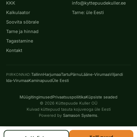
KKK
info@kyttepuudekuller.ee
Kalkulaator
Tarne: üle Eesti
Soovita sõbrale
Tarne ja hinnad
Tagastamine
Kontakt
Tallinn
Harjumaa
Tartu
Pärnu
Lääne-Virumaa
Viljandi
PIIRKONNAD:
Ida-Virumaa
Kaminapuud
Üle Eesti
Müügitingimused
Privaatsuspoliitika
Küpsiste seaded
© 2026 Küttepuude Kuller OÜ
Kuivad küttepuud tasuta kojuveoga üle Eesti
Powered by
Samason Systems
.