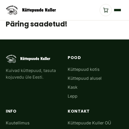
Päring saadetud!
POOD
Küttepuud kotis
Kuivad küttepuud, tasuta
kojuvedu üle Eesti.
Küttepuud alusel
Kask
Lepp
INFO
KONTAKT
Kuutellimus
Küttepuude Kuller OÜ